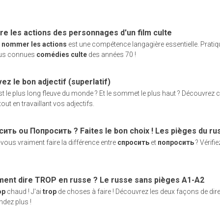
re les actions des personnages d'un film culte
r
nommer les actions
est une compétence langagière essentielle. Pratiqu
lus connues
comédies culte
des années 70 !
ez le bon adjectif (superlatif)
st le plus long fleuve du monde ? Et le sommet le plus haut ? Découvrez 
out en travaillant vos adjectifs.
ить ou Попросить ? Faites le bon choix ! Les pièges du ru
vous vraiment faire la différence entre
спросить
et
попросить
? Vérifie
ent dire TROP en russe ? Le russe sans pièges A1-A2
op
chaud ! J'ai
trop
de choses à faire ! Découvrez les deux façons de dir
dez plus !