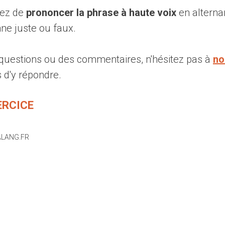
yez de
prononcer la phrase à haute voix
en alterna
nne juste ou faux.
 questions ou des commentaires, n'hésitez pas à
no
 d'y répondre.
ERCICE
VALANG.FR