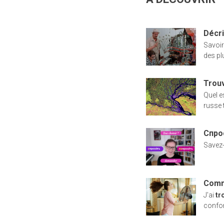
Décri
Savoi
des p
Trouv
Quel e
russe t
Спрос
Savez-
Comm
J'ai
tr
confon