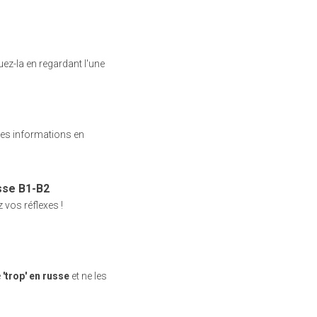
ez-la en regardant l'une
ces informations en
sse B1-B2
z vos réflexes !
e
'trop' en russe
et ne les