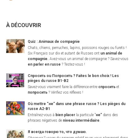
À DÉCOUVRIR
Quiz : Animaux de compagnie
Chats, chiens, perruches, lapins, poissons rouges ou furets !
Six Français sur dix et autant de Russes ont
un animal de
compagnie.
Avez-vous un animal de compagnie ? Savez-vous
en parler en russe
? Testez-vous !
Спросить ou Попросить ? Faites le bon choix ! Les
pièges du russe B1-B2
Savez-vous vraiment faire la différence entre
спросить
et
попросить
? Vérifiez vos réflexes !
Où mettre “не” dans une phrase russe ? Les pièges du
russe A2-B1
Entraînez-vous à
bien placer
la particule "
не"
dans des
phrases négatives de
niveau intermédiaire
.
Я всегда говорю то, что думаю.
Observez l'usage du pronom relatif то en vous plongeant dans