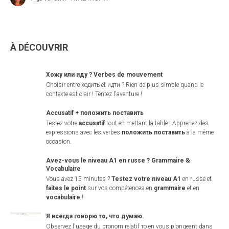
À DÉCOUVRIR
Хожу или иду ? Verbes de mouvement
Choisir entre ходить et идти ? Rien de plus simple quand le
contexte est clair ! Tentez l'aventure !
Accusatif + положить поставить
Testez votre
accusatif
tout en mettant la table ! Apprenez des
expressions avec les verbes
положить поставить
à la même
occasion.
Avez-vous le niveau A1 en russe ? Grammaire &
Vocabulaire
Vous avez 15 minutes ?
Testez votre niveau A1
en russe et
faites le point
sur vos compétences en
grammaire
et en
vocabulaire
!
Я всегда говорю то, что думаю.
Observez l'usage du pronom relatif то en vous plongeant dans