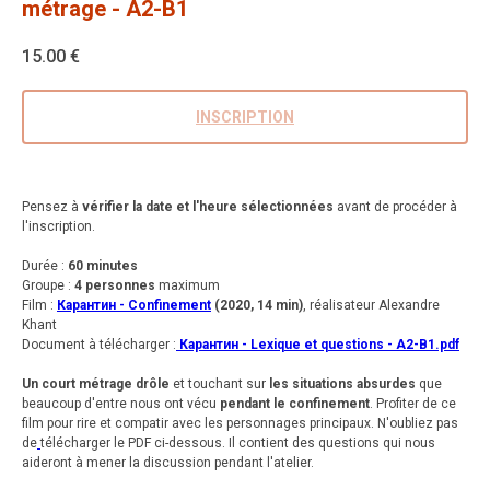
métrage - A2-B1
15.00
€
INSCRIPTION
Pensez à
vérifier la date et l'heure sélectionnées
avant de procéder à
l'inscription.
Durée :
60 minutes
Groupe :
4 personnes
maximum
Film :
Карантин - Confinement
(2020, 14 min)
, réalisateur Alexandre
Khant
Document à télécharger :
Карантин - Lexique et questions - A2-B1.pdf
Un court métrage drôle
et touchant sur
les situations absurdes
que
beaucoup d'entre nous ont vécu
pendant le confinement
. Profiter de ce
film pour rire et compatir avec les personnages principaux. N'oubliez pas
de
télécharger le PDF ci-dessous. Il contient des questions qui nous
aideront à mener la discussion pendant l'atelier.