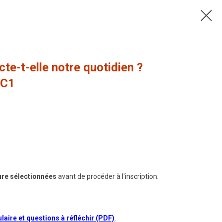
te-t-elle notre quotidien ?
-C1
heure sélectionnées
avant de procéder à l'inscription.
m
laire et questions à réfléchir (PDF)
.