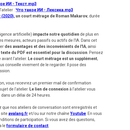
ое ИИ - Текст.mp3
atelier :
Что такое ИИ - Лексика.mp3
 (2020),
un court métrage
de Roman Makarov
, durée
ligence artificielle)
impacte notre quotidien
de plus en
es mesures, acteurs passifs ou actifs de l'IA. Dans cet
ter
des avantages et des inconvénients de l'IA
, ainsi
 texte du PDF est essentiel pour la discussion
. Pensez
e avant l'atelier.
Le court métrage est un supplément
,
us conseille vivement de le regarder. Il pose des
ssion.
ion, vous recevrez un premier mail de confirmation
ujet de l'atelier.
Le lien de connexion
à l'atelier vous
t
dans un délai de 24 heures.
 que nos ateliers
de conversation
sont enregistrés et
 site
avalang.fr
et/ou sur notre chaîne
Youtube
. En vous
nditions de participation. Si vous avez des questions,
a le
formulaire de contact
.