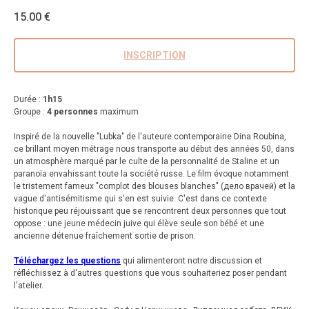
15.00
€
INSCRIPTION
Durée :
1h15
Groupe :
4 personnes
maximum
Inspiré de la nouvelle "Lubka" de l'auteure contemporaine Dina Roubina,
ce brillant moyen métrage nous transporte au début des années 50, dans
un atmosphère marqué par le culte de la personnalité de Staline et un
paranoïa envahissant toute la société russe. Le film évoque notamment
le tristement fameux "complot des blouses blanches" (дело врачей) et la
vague d'antisémitisme qui s'en est suivie. C'est dans ce contexte
historique peu réjouissant que se rencontrent deux personnes que tout
oppose : une jeune médecin juive qui élève seule son bébé et une
ancienne détenue fraîchement sortie de prison.
Téléchargez les questions
qui alimenteront notre discussion et
réfléchissez à d'autres questions que vous souhaiteriez poser pendant
l'atelier.